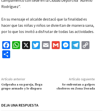
campamento con sede en la Ciudad Deportiva “Aurelio
Rodríguez”.
En su mensaje el alcalde destacó que la finalidad es
hacer que las niñas y niños se diviertan de manera sana,
por lo que los invitó a disfrutar de todas las actividades.
Fa
W
X
T
E
G
M
Te
C
ce
h
wi
m
m
es
le
o
C
b
at
tt
ai
ai
se
gr
p
o
o
sA
er
l
l
n
a
y
m
o
p
ge
m
Li
p
Artículo anterior
Artículo siguiente
k
p
r
n
ar
Golpeaba a su pareja, llega
Se enfrentan a golpes
grupo armado y le dispara
choferes en Zona Dorada
k
tir
DEJA UNA RESPUESTA