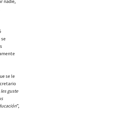
r nadie,
,
ó
 se
us
anamente
ue se le
cretario
les guste
us
educación
”,