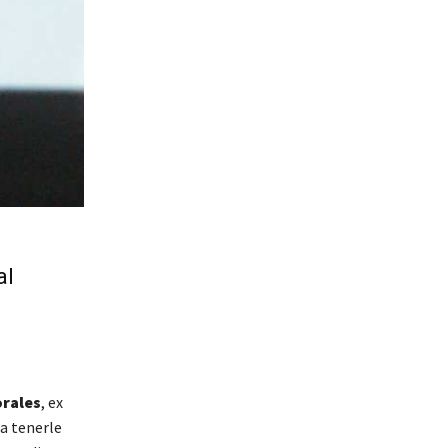
al
orales
, ex
 a tenerle