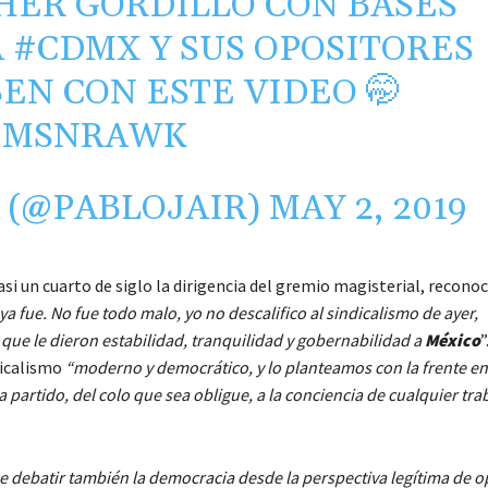
HER GORDILLO CON BASES
A
#CDMX
Y SUS OPOSITORES
EN CON ESTE VIDEO 🤭
B8MSNRAWK
 (@PABLOJAIR)
MAY 2, 2019
asi un cuarto de siglo la dirigencia del gremio magisterial, reconoc
ya fue. No fue todo malo, yo no descalifico al sindicalismo de ayer,
s que le dieron estabilidad, tranquilidad y gobernabilidad a
México
”
dicalismo
“moderno y democrático, y lo planteamos con la frente en 
partido, del colo que sea obligue, a la conciencia de cualquier tra
 debatir también la democracia desde la perspectiva legítima de o