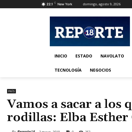
C
domingo, agosto 9, 2026
22.1
New York
INICIO
ESTADO
NAVOLATO
TECNOLOGÍA
NEGOCIOS
PAÍS
Vamos a sacar a los 
rodillas: Elba Esther
By
Reporte18
2 mayo, 2019
0
252