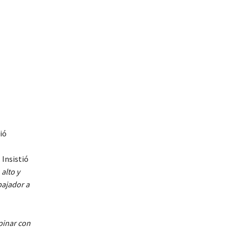
ió
. Insistió
alto y
bajador a
pinar con