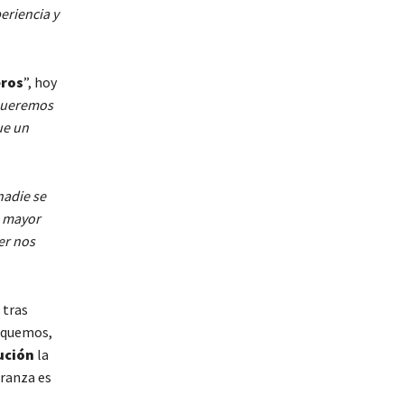
eriencia y
eros
”, hoy
 queremos
ue un
nadie se
, mayor
er nos
 tras
oquemos,
ución
la
eranza es