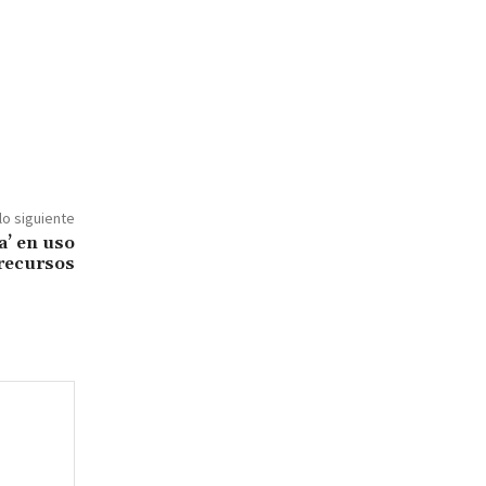
lo siguiente
a’ en uso
recursos