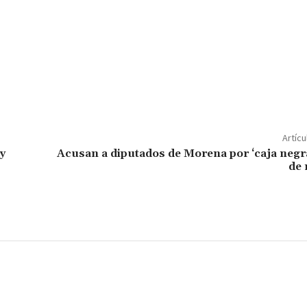
C
o
m
p
Artícu
ar
 y
Acusan a diputados de Morena por ‘caja negr
de 
ir