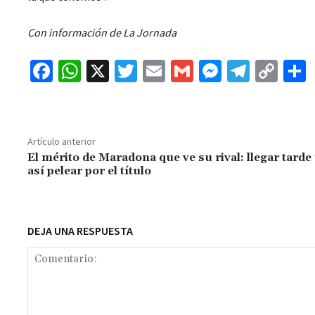
Con información de La Jornada
Fa
W
X
T
E
G
M
Te
C
ce
h
wi
m
m
es
le
o
b
at
tt
ai
ai
se
gr
p
o
sA
er
l
l
n
a
y
Artículo anterior
o
p
ge
m
Li
El mérito de Maradona que ve su rival: llegar tarde
así pelear por el título
k
p
r
n
t
k
DEJA UNA RESPUESTA