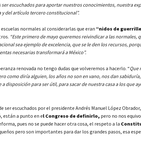
 ser escuchados para aportar nuestros conocimientos, nuestra exp
del artículo tercero constitucional”.
la escuelas normales al considerarlas que eran
“nidos de guerrill
tros.
“Este primero de mayo queremos reivindicar a las normales,
Nacional sea ejemplo de excelencia, que se le den los recursos, porq
entas necesarias transformará a México”.
speranza renovada no tengo dudas que volveremos a hacerlo. “
Que 
pero como diría alguien, los años no son en vano, nos dan sabiduría
 disposición para ser útil, para sacar de nuestra casa a los que ay
 de ser escuchados por el presidente Andrés Manuel López Obrador,
, están a punto en e
l Congreso de definirlo,
pero no nos equiv
eforma, pues no se puede hacer otra cosa, el respeto a la
Constit
queños pero son importantes para dar los grandes pasos, esa esp