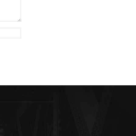
Sitio
web: