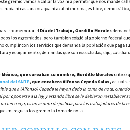
ste gremio vamos a callar la voz ni a permitir que nos mande calla
s rubia ni castaña ni aqua ni azul ni morena, es libre, democrática
s para conmemorar el
Día del Trabajo, Gordillo Morales
demand
e todos los agremiados, pero también exigió al gobierno federal que
no cumplir con los servicios que demanda la población que paga s
uctura y equipamiento, demandas que son escuchadas, dijo, cotidi
 México, que coreaban su nombre, Gordillo Morales
criticó q
onal del SNTE
, que encabeza Alfonso Cepeda Salas,
actual se
ible que a (Alfonso) Cepeda le hayan dado la toma de nota, cuando 
l por oponerse a la ley, y estando libre se le debieron restablecer s
un tema ego, es un asunto de justicia para los trabajadores de la 
 que entregue a los gremio la toma de nota.