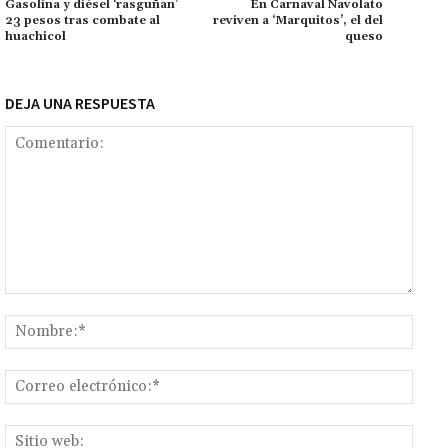
k
p
r
n
ar
Gasolina y diésel ‘rasguñan’
En Carnaval Navolato
23 pesos tras combate al
reviven a ‘Marquitos’, el del
k
tir
huachicol
queso
DEJA UNA RESPUESTA
Comentario:
Nomb
Corr
elect
Sitio