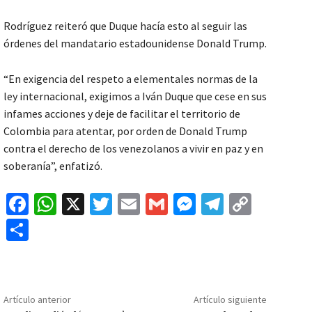
Rodríguez reiteró que Duque hacía esto al seguir las
órdenes del mandatario estadounidense Donald Trump.
“En exigencia del respeto a elementales normas de la
ley internacional, exigimos a Iván Duque que cese en sus
infames acciones y deje de facilitar el territorio de
Colombia para atentar, por orden de Donald Trump
contra el derecho de los venezolanos a vivir en paz y en
soberanía”, enfatizó.
Fa
W
X
T
E
G
M
Te
C
ce
h
wi
m
m
es
le
o
C
b
at
tt
ai
ai
se
gr
p
o
o
sA
er
l
l
n
a
y
m
o
p
ge
m
Li
p
Artículo anterior
Artículo siguiente