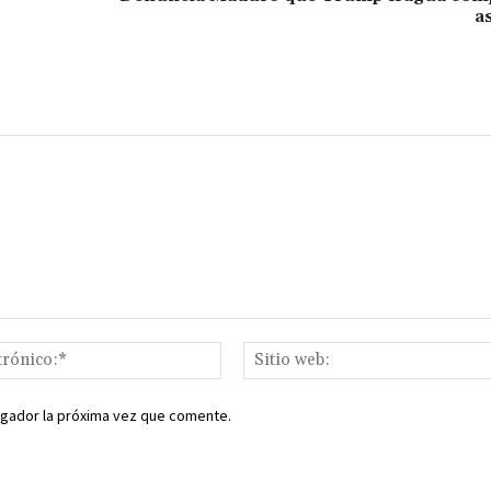
ar
a
ir
Correo
electrónico:*
egador la próxima vez que comente.