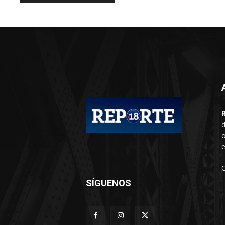
d
o
e
SÍGUENOS