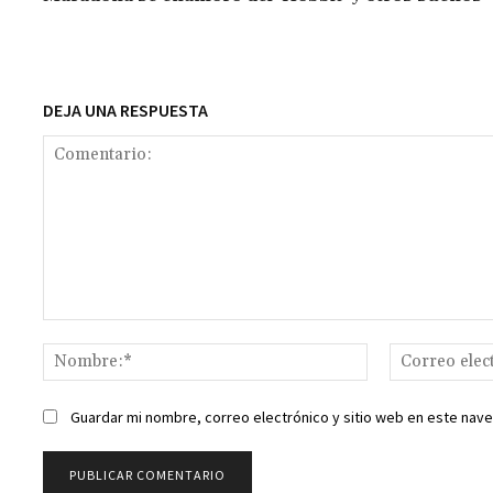
o
p
ge
m
Li
k
p
r
n
t
k
DEJA UNA RESPUESTA
Comentario:
Nombre:*
Guardar mi nombre, correo electrónico y sitio web en este nav