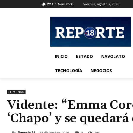
C
viernes, agosto 7, 2026
22.1
New York
INICIO
ESTADO
NAVOLATO
TECNOLOGÍA
NEGOCIOS
EL MUNDO
Vidente: “Emma Coro
‘Chapo’ y se quedará
By
Reporte18
12 diciembre, 2018
0
304