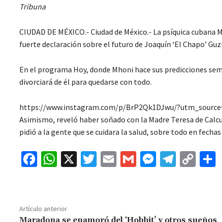
Tribuna
CIUDAD DE MÉXICO.- Ciudad de México.- La psíquica cubana M
fuerte declaración sobre el futuro de Joaquín ‘El Chapo’ G
En el programa Hoy, donde Mhoni hace sus predicciones sem
divorciará de él para quedarse con todo.
https://www.instagram.com/p/BrP2Qk1DJwu/?utm_source
Asimismo, reveló haber soñado con la Madre Teresa de Calc
pidió a la gente que se cuidara la salud, sobre todo en fecha
Fa
W
X
T
E
G
M
Te
C
ce
h
wi
m
m
es
le
o
b
at
tt
ai
ai
se
gr
p
o
sA
er
l
l
n
a
y
Artículo anterior
Maradona se enamoró del ‘Hobbit’ y otros sueños