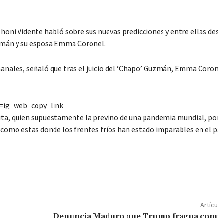
honi Vidente habló sobre sus nuevas predicciones y entre ellas de
uzmán y su esposa Emma Coronel.
anales, señaló que tras el juicio del ‘Chapo’ Guzmán, Emma Coron
=ig_web_copy_link
uta, quien supuestamente la previno de una pandemia mundial, por
s como estas donde los frentes fríos han estado imparables en el pa
C
o
m
p
Artícu
Denuncia Maduro que Trump fragua comp