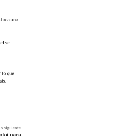
staca una
el se
 lo que
ís.
lo siguiente
lot para