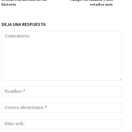
k
tir
historia
estados más
DEJA UNA RESPUESTA
Comentario:
Nomb
Corr
elect
Sitio
web: