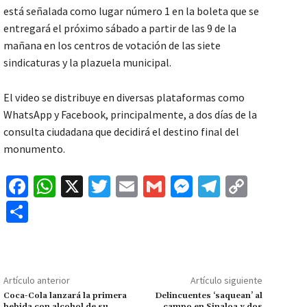
está señalada como lugar número 1 en la boleta que se
entregará el próximo sábado a partir de las 9 de la
mañana en los centros de votación de las siete
sindicaturas y la plazuela municipal.
El video se distribuye en diversas plataformas como
WhatsApp y Facebook, principalmente, a dos días de la
consulta ciudadana que decidirá el destino final del
monumento.
Fa
W
X
T
E
G
M
Te
C
ce
h
wi
m
m
es
le
o
C
b
at
tt
ai
ai
se
gr
p
o
o
sA
er
l
l
n
a
y
m
o
p
ge
m
Li
p
Artículo anterior
Artículo siguiente
k
p
r
n
ar
Coca-Cola lanzará la primera
Delincuentes ‘saquean’ al
bebida con alcohol de su
campo en Sinaloa y dos