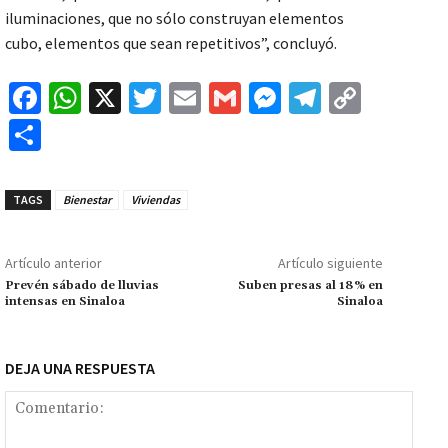
iluminaciones, que no sólo construyan elementos
cubo, elementos que sean repetitivos”, concluyó.
Fa
W
X
T
E
G
M
Te
C
ce
h
wi
m
m
es
le
o
C
b
at
tt
ai
ai
se
gr
p
o
o
sA
er
l
l
n
a
y
m
TAGS
Bienestar
Viviendas
o
p
ge
m
Li
p
k
p
r
n
ar
Artículo anterior
Artículo siguiente
k
tir
Prevén sábado de lluvias
Suben presas al 18% en
intensas en Sinaloa
Sinaloa
DEJA UNA RESPUESTA