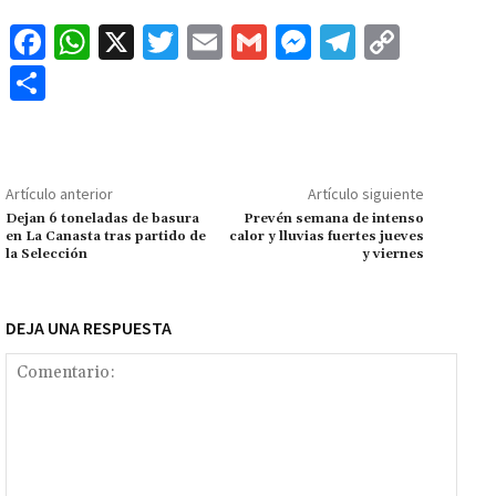
Fa
W
X
T
E
G
M
Te
C
ce
h
wi
m
m
es
le
o
C
b
at
tt
ai
ai
se
gr
p
o
o
sA
er
l
l
n
a
y
m
o
p
ge
m
Li
p
Artículo anterior
Artículo siguiente
k
p
r
n
ar
Dejan 6 toneladas de basura
Prevén semana de intenso
en La Canasta tras partido de
calor y lluvias fuertes jueves
k
tir
la Selección
y viernes
DEJA UNA RESPUESTA