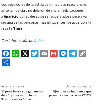
Los seguidores de la actriz de inmediato reaccionaron
ante la noticia y no dejaron de enviar felicitaciones
a
Aparicio
por su deseo de ser superándose pese a ya
ser una de las personas más influyentes, de acuerdo a la
revista
Time.
Con información de
Quién
Fa
W
X
T
E
G
M
Te
C
ce
h
wi
m
m
es
le
o
C
b
at
tt
ai
ai
se
gr
p
o
o
sA
er
l
l
n
a
y
m
o
p
ge
m
Li
p
Artículo anterior
Artículo siguiente
k
p
r
n
ar
El peso borra sus ganancias
Ejecutan a sinaloense que
de 2019 tras anuncio de
paseaba a su perro en CDMX
k
tir
Trump contra México