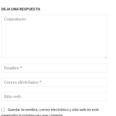
DEJA UNA RESPUESTA
Comentario:
Nomb
Corr
elect
Sitio
web:
Guardar mi nombre, correo electrónico y sitio web en este
navegador la próxima vez que comente.