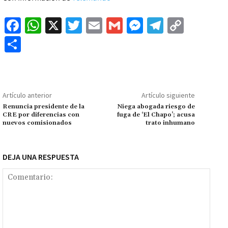
Fa
W
X
T
E
G
M
Te
C
ce
h
wi
m
m
es
le
o
C
b
at
tt
ai
ai
se
gr
p
o
o
sA
er
l
l
n
a
y
m
o
p
ge
m
Li
p
Artículo anterior
Artículo siguiente
k
p
r
n
ar
Renuncia presidente de la
Niega abogada riesgo de
CRE por diferencias con
fuga de ‘El Chapo’; acusa
k
tir
nuevos comisionados
trato inhumano
DEJA UNA RESPUESTA