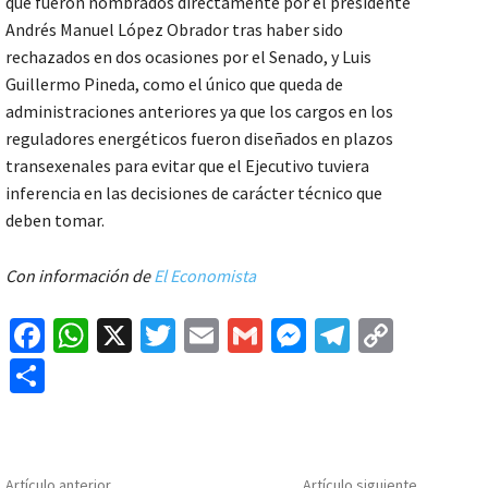
que fueron nombrados directamente por el presidente
Andrés Manuel López Obrador tras haber sido
rechazados en dos ocasiones por el Senado, y Luis
Guillermo Pineda, como el único que queda de
administraciones anteriores ya que los cargos en los
reguladores energéticos fueron diseñados en plazos
transexenales para evitar que el Ejecutivo tuviera
inferencia en las decisiones de carácter técnico que
deben tomar.
Con información de
El Economista
Fa
W
X
T
E
G
M
Te
C
ce
h
wi
m
m
es
le
o
C
b
at
tt
ai
ai
se
gr
p
o
o
sA
er
l
l
n
a
y
m
o
p
ge
m
Li
p
Artículo anterior
Artículo siguiente