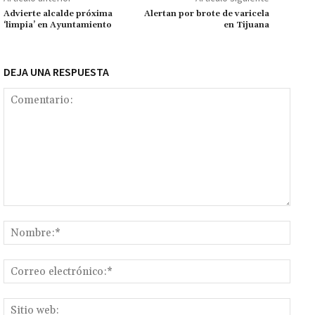
k
p
r
n
ar
Advierte alcalde próxima
Alertan por brote de varicela
‘limpia’ en Ayuntamiento
en Tijuana
k
tir
DEJA UNA RESPUESTA
Comentario:
Nomb
Corr
elect
Sitio