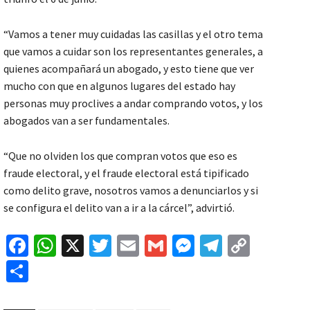
“Vamos a tener muy cuidadas las casillas y el otro tema
que vamos a cuidar son los representantes generales, a
quienes acompañará un abogado, y esto tiene que ver
mucho con que en algunos lugares del estado hay
personas muy proclives a andar comprando votos, y los
abogados van a ser fundamentales.
“Que no olviden los que compran votos que eso es
fraude electoral, y el fraude electoral está tipificado
como delito grave, nosotros vamos a denunciarlos y si
se configura el delito van a ir a la cárcel”, advirtió.
Fa
W
X
T
E
G
M
Te
C
ce
h
wi
m
m
es
le
o
C
b
at
tt
ai
ai
se
gr
p
o