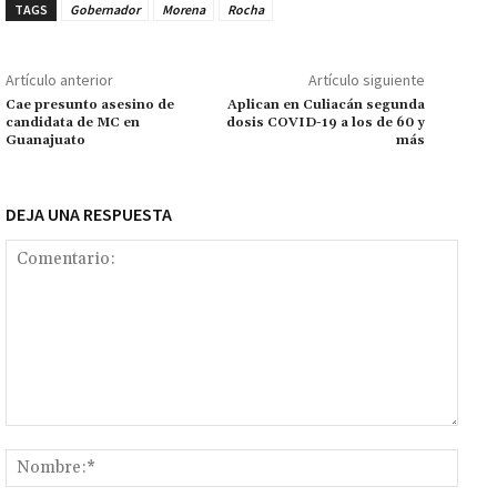
o
sA
er
l
l
n
a
y
m
TAGS
Gobernador
Morena
Rocha
o
p
ge
m
Li
p
k
p
r
n
ar
Artículo anterior
Artículo siguiente
k
tir
Cae presunto asesino de
Aplican en Culiacán segunda
candidata de MC en
dosis COVID-19 a los de 60 y
Guanajuato
más
DEJA UNA RESPUESTA
Comentario:
Nomb