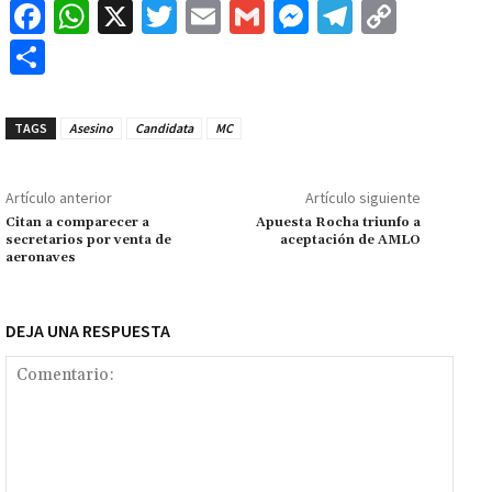
Fa
W
X
T
E
G
M
Te
C
ce
h
wi
m
m
es
le
o
C
b
at
tt
ai
ai
se
gr
p
o
o
sA
er
l
l
n
a
y
m
TAGS
Asesino
Candidata
MC
o
p
ge
m
Li
p
k
p
r
n
ar
Artículo anterior
Artículo siguiente
k
tir
Citan a comparecer a
Apuesta Rocha triunfo a
secretarios por venta de
aceptación de AMLO
aeronaves
DEJA UNA RESPUESTA