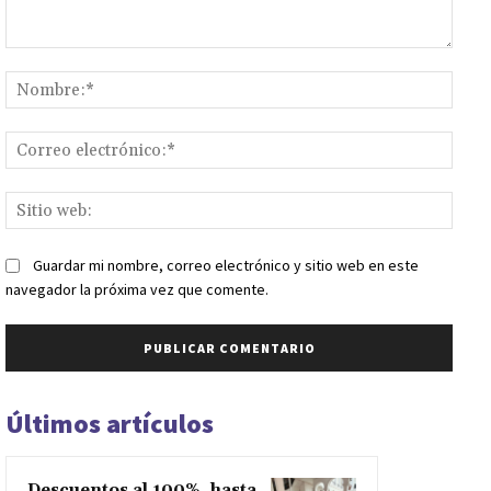
Comentario:
Nomb
Corr
elect
Sitio
web:
Guardar mi nombre, correo electrónico y sitio web en este
navegador la próxima vez que comente.
Últimos artículos
Descuentos al 100%, hasta