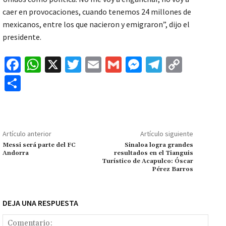
caer en provocaciones, cuando tenemos 24 millones de
mexicanos, entre los que nacieron y emigraron”, dijo el
presidente.
Fa
W
X
T
E
G
M
Te
C
ce
h
wi
m
m
es
le
o
C
b
at
tt
ai
ai
se
gr
p
o
o
sA
er
l
l
n
a
y
m
o
p
ge
m
Li
p
Artículo anterior
Artículo siguiente
k
p
r
n
ar
Messi será parte del FC
Sinaloa logra grandes
Andorra
resultados en el Tianguis
k
tir
Turístico de Acapulco: Óscar
Pérez Barros
DEJA UNA RESPUESTA