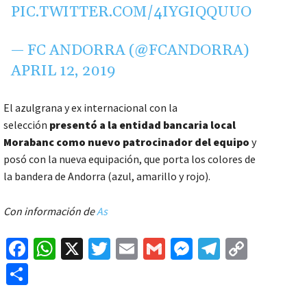
PIC.TWITTER.COM/4IYGIQQUUO
— FC ANDORRA (@FCANDORRA)
APRIL 12, 2019
El azulgrana y ex internacional con la
selección
presentó a la entidad bancaria local
Morabanc como nuevo patrocinador del equipo
y
posó con la nueva equipación, que porta los colores de
la bandera de Andorra (azul, amarillo y rojo).
Con información de
As
Fa
W
X
T
E
G
M
Te
C
ce
h
wi
m
m
es
le
o
C
b
at
tt
ai
ai
se
gr
p
o