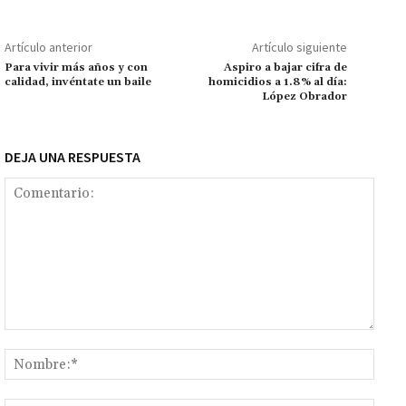
o
sA
er
l
l
n
a
y
m
o
p
ge
m
Li
p
Artículo anterior
Artículo siguiente
k
p
r
n
ar
Para vivir más años y con
Aspiro a bajar cifra de
calidad, invéntate un baile
homicidios a 1.8% al día:
k
tir
López Obrador
DEJA UNA RESPUESTA
Comentario:
Nomb