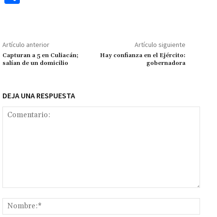
b
at
tt
ai
ai
se
gr
p
o
o
sA
er
l
l
n
a
y
m
o
p
ge
m
Li
p
Artículo anterior
Artículo siguiente
k
p
r
n
ar
Capturan a 5 en Culiacán;
Hay confianza en el Ejército:
salían de un domicilio
gobernadora
k
tir
DEJA UNA RESPUESTA
Comentario:
Nomb