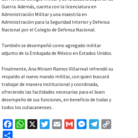
Guerra. Además, cuenta con la licenciatura en
Administración Militar y una maestría en
Administración para la Seguridad Interior y Defensa
Nacional por el Colegio de Defensa Nacional.
También se desempeñó como agregado militar
adjunto de la Embajada de México en Estados Unidos.
Finalmente, Ana Miriam Ramos Villarreal refrendó su
respaldo al nuevo mando militar, con quien buscará
trabajar de manera institucional y coordinada,
ofreciendo las facilidades necesarias para el buen
desempeño de sus funciones, en beneficio de todas y
todos los culiacanenses.
Fa
W
X
T
E
G
M
Te
C
ce
h
wi
m
m
es
le
o
C