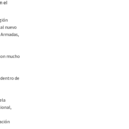
n el
gión
 al nuevo
s Armadas,
 con mucho
 dentro de
ela
ional,
ación