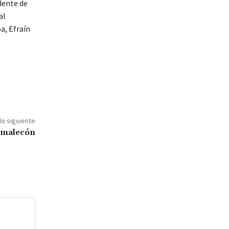
dente de
al
a, Efraín
lo siguiente
l malecón