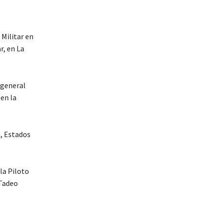
Militar en
r, en La
 general
en la
, Estados
la Piloto
 Tadeo