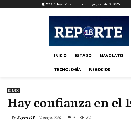
C
domingo, agosto 9, 2026
22.1
New York
INICIO
ESTADO
NAVOLATO
TECNOLOGÍA
NEGOCIOS
ESTADO
Hay confianza en el 
By
Reporte18
20 mayo, 2026
0
233