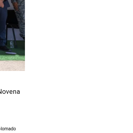
 Novena
iplomado