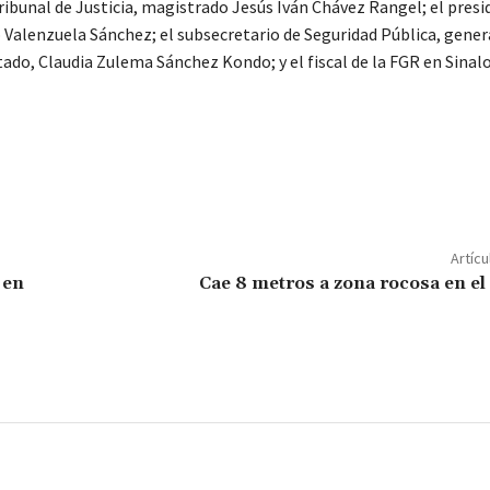
ribunal de Justicia, magistrado Jesús Iván Chávez Rangel; el presi
 Valenzuela Sánchez; el subsecretario de Seguridad Pública, gener
ado, Claudia Zulema Sánchez Kondo; y el fiscal de la FGR en Sinalo
C
o
m
p
Artícu
ar
 en
Cae 8 metros a zona rocosa en e
ir