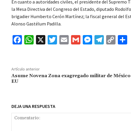
En cuanto a autoridades civiles, el presidente del Supremo T
la Mesa Directiva del Congreso del Estado, diputado Rodolfo
brigadier Humberto Cerón Martínez; la fiscal general del Est
Alonso Gastélum Padilla.
Fa
W
X
T
E
G
M
Te
C
ce
h
wi
m
m
es
le
o
b
at
tt
ai
ai
se
gr
p
o
sA
er
l
l
n
a
y
Artículo anterior
o
p
ge
m
Li
Asume Novena Zona exagregado militar de México
EU
k
p
r
n
t
k
DEJA UNA RESPUESTA