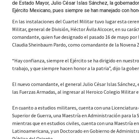
de Estado Mayor, Julio César Islas Sánchez, la gobernador
Ejército Mexicano, pues siempre se han manejado con honor
En las instalaciones del Cuartel Militar tuvo lugar esta ce
Militar, general de División, Héctor Ávila Alcocer, en su cará
comandante, quien fue designado el pasado 16 de mayo por 
Claudia Sheinbaum Pardo, como comandante de la Novena Zo
“Hay confianza, siempre el Ejército se ha dirigido en nues
trabajo, y que siempre hacen honor a la patria”, dijo la gobe
El nuevo comandante, el general Julio César Islas Sánchez,
las Fuerzas Armadas, al ingresar al Heroico Colegio Militar e
En cuanto a estudios militares, cuenta con una Licenciatura
Superior de Guerra, una Maestría en Administración para la 
mientras que en estudios civiles, cuenta con una Maestría e
Latinoamericana, y un Doctorado en Gobierno de Administraci
Pública del Oriente.