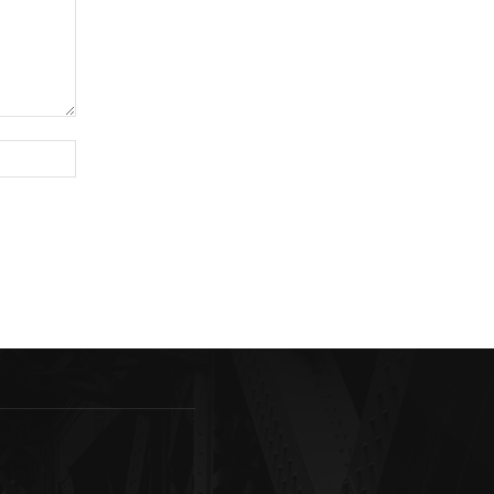
Sitio
web: