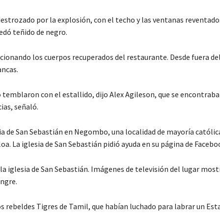
estrozado por la explosión, con el techo y las ventanas reventados
uedó teñido de negro.
ccionando los cuerpos recuperados del restaurante. Desde fuera de
ancas.
o temblaron con el estallido, dijo Alex Agileson, que se encontraba
ias, señaló.
ia de San Sebastián en Negombo, una localidad de mayoría católic
aloa. La iglesia de San Sebastián pidió ayuda en su página de Facebo
e la iglesia de San Sebastián. Imágenes de televisión del lugar mos
ngre.
os rebeldes Tigres de Tamil, que habían luchado para labrar un Est