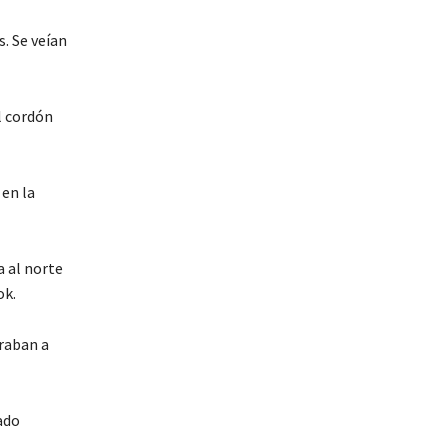
. Se veían
l cordón
 en la
a al norte
ok.
traban a
ado