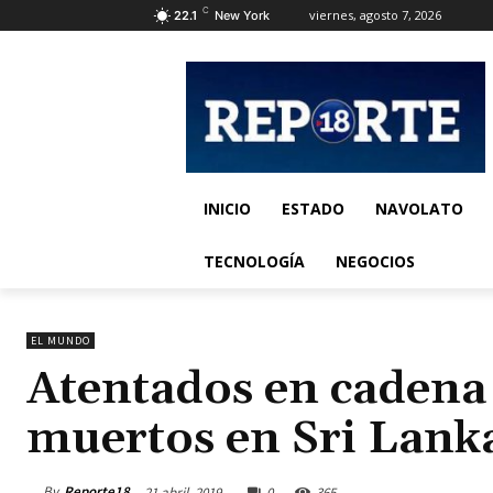
C
viernes, agosto 7, 2026
22.1
New York
INICIO
ESTADO
NAVOLATO
TECNOLOGÍA
NEGOCIOS
EL MUNDO
Atentados en cadena
muertos en Sri Lank
By
Reporte18
21 abril, 2019
0
365