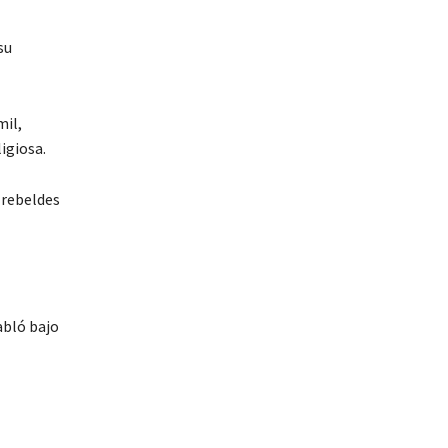
su
mil,
igiosa.
 rebeldes
abló bajo