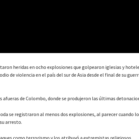
aron heridas en ocho explosiones que golpearon iglesias y hotele
o de violencia en el país del sur de Asia desde el final de su guerra
las afueras de Colombo, donde se produjeron las últimas detonacio
goda se registraron al menos dos explosiones, al parecer cuando l
su arresto.
aques como terrorismo y los atribuyó a extremistas religiosos.