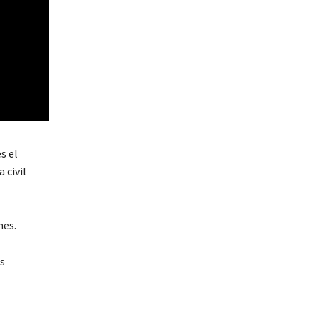
s el
 civil
nes.
os