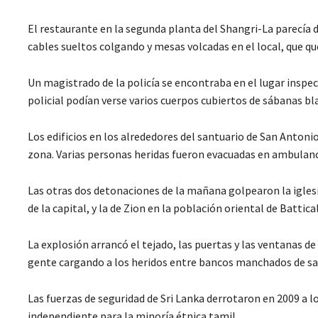
El restaurante en la segunda planta del Shangri-La parecía d
cables sueltos colgando y mesas volcadas en el local, que q
Un magistrado de la policía se encontraba en el lugar inspe
policial podían verse varios cuerpos cubiertos de sábanas bl
Los edificios en los alrededores del santuario de San Antoni
zona. Varias personas heridas fueron evacuadas en ambulanc
Las otras dos detonaciones de la mañana golpearon la igles
de la capital, y la de Zion en la población oriental de Battic
La explosión arrancó el tejado, las puertas y las ventanas d
gente cargando a los heridos entre bancos manchados de sa
Las fuerzas de seguridad de Sri Lanka derrotaron en 2009 a l
independiente para la minoría étnica tamil.