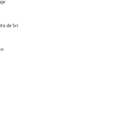
aje
to de Sri
en