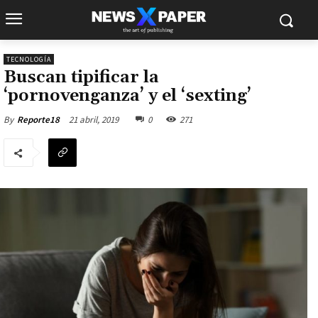
TECNOLOGÍA
Buscan tipificar la
‘pornovenganza’ y el ‘sexting’
21 abril, 2019
0
271
By
Reporte18