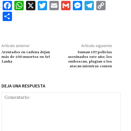
Fa
W
X
T
E
G
M
Te
C
ce
h
wi
m
m
es
le
o
C
b
at
tt
ai
ai
se
gr
p
o
o
sA
er
l
l
n
a
y
m
o
p
ge
m
Li
p
Artículo anterior
Artículo siguiente
k
p
r
n
ar
Atentados en cadena dejan
Suman 107 policías
más de 200 muertos en Sri
asesinados este año; los
k
tir
Lanka
emboscan, plagian o los
atacan mientras comen
DEJA UNA RESPUESTA