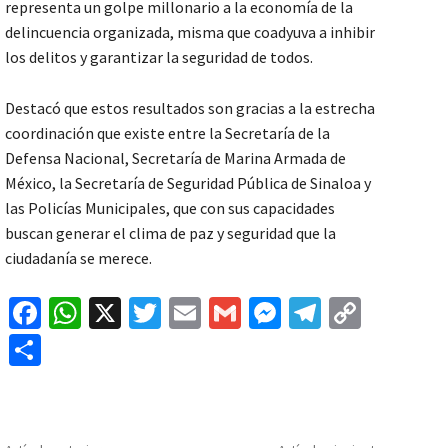
representa un golpe millonario a la economía de la
delincuencia organizada, misma que coadyuva a inhibir
los delitos y garantizar la seguridad de todos.
Destacó que estos resultados son gracias a la estrecha
coordinación que existe entre la Secretaría de la
Defensa Nacional, Secretaría de Marina Armada de
México, la Secretaría de Seguridad Pública de Sinaloa y
las Policías Municipales, que con sus capacidades
buscan generar el clima de paz y seguridad que la
ciudadanía se merece.
Fa
W
X
T
E
G
M
Te
C
ce
h
wi
m
m
es
le
o
C
b
at
tt
ai
ai
se
gr
p
o
o
sA
er
l
l
n
a
y
m
o
p
ge
m
Li
p