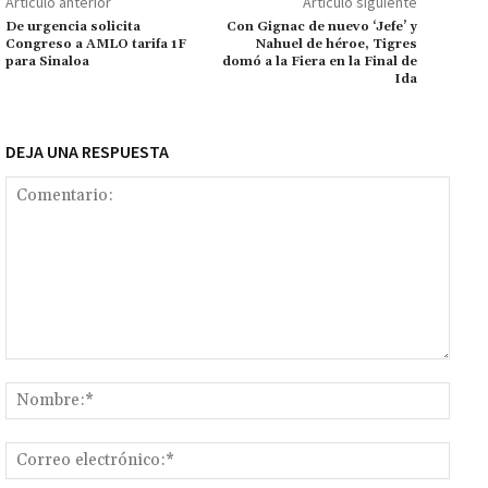
Artículo anterior
Artículo siguiente
k
p
r
n
ar
De urgencia solicita
Con Gignac de nuevo ‘Jefe’ y
Congreso a AMLO tarifa 1F
Nahuel de héroe, Tigres
k
tir
para Sinaloa
domó a la Fiera en la Final de
Ida
DEJA UNA RESPUESTA
Comentario:
Nomb
Corr
elect