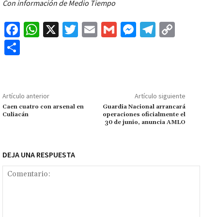
Con información de Medio Tiempo
Fa
W
X
T
E
G
M
Te
C
ce
h
wi
m
m
es
le
o
C
b
at
tt
ai
ai
se
gr
p
o
o
sA
er
l
l
n
a
y
m
o
p
ge
m
Li
p
Artículo anterior
Artículo siguiente
k
p
r
n
ar
Caen cuatro con arsenal en
Guardia Nacional arrancará
Culiacán
operaciones oficialmente el
k
tir
30 de junio, anuncia AMLO
DEJA UNA RESPUESTA