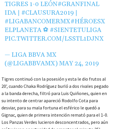
TIGRES 1-0 LEÓN
#GRANFINAL
IDA |
#CLAUSURA2019
|
#LIGABANCOMERMX
#HÉROESX
ELPLANETA
⚽
#SIENTETULIGA
PIC.TWITTER.COM/LSSTL1DJNX
— LIGA BBVA MX
(@LIGABBVAMX)
MAY 24, 2019
Tigres continuó con la posesión y esta le dio frutos al
20’, cuando Chaka Rodríguez burló a dos rivales pegado
a la banda derecha, filtró para Luis Quiñones, quien en
su intento de centrar apareció Rodolfo Cota para
desviar, para su mala fortuna el esférico le quedó a
Gignac, quien de primera intención remató para el 1-0.
Los Panzas Verdes lucieron desconcentrados, pero aún