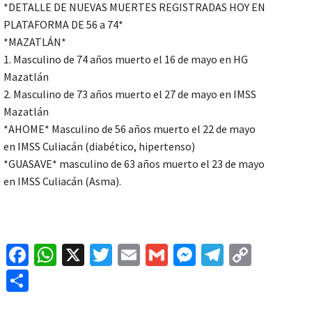
*DETALLE DE NUEVAS MUERTES REGISTRADAS HOY EN
PLATAFORMA DE 56 a 74*
*MAZATLÁN*
1. Masculino de 74 años muerto el 16 de mayo en HG
Mazatlán
2. Masculino de 73 años muerto el 27 de mayo en IMSS
Mazatlán
*AHOME* Masculino de 56 años muerto el 22 de mayo
en IMSS Culiacán (diabético, hipertenso)
*GUASAVE* masculino de 63 años muerto el 23 de mayo
en IMSS Culiacán (Asma).
Fa
W
X
T
E
G
M
Te
C
ce
h
wi
m
m
es
le
o
C
b
at
tt
ai
ai
se
gr
p
o