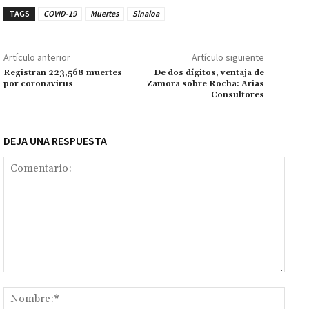
o
sA
er
l
l
n
a
y
m
TAGS
COVID-19
Muertes
Sinaloa
o
p
ge
m
Li
p
k
p
r
n
ar
Artículo anterior
Artículo siguiente
k
tir
Registran 223,568 muertes
De dos dígitos, ventaja de
por coronavirus
Zamora sobre Rocha: Arias
Consultores
DEJA UNA RESPUESTA
Comentario:
Nomb