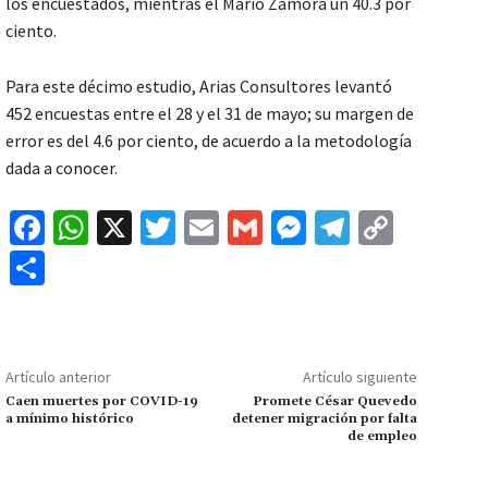
los encuestados, mientras el Mario Zamora un 40.3 por
ciento.
Para este décimo estudio, Arias Consultores levantó
452 encuestas entre el 28 y el 31 de mayo; su margen de
error es del 4.6 por ciento, de acuerdo a la metodología
dada a conocer.
Fa
W
X
T
E
G
M
Te
C
ce
h
wi
m
m
es
le
o
C
b
at
tt
ai
ai
se
gr
p
o
o
sA
er
l
l
n
a
y
m
o
p
ge
m
Li
p
Artículo anterior
Artículo siguiente
k
p
r
n
ar
Caen muertes por COVID-19
Promete César Quevedo
a mínimo histórico
detener migración por falta
k
tir
de empleo