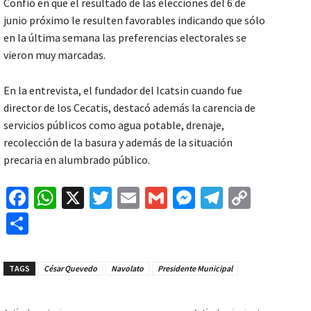
Confió en que el resultado de las elecciones del 6 de
junio próximo le resulten favorables indicando que sólo
en la última semana las preferencias electorales se
vieron muy marcadas.
En la entrevista, el fundador del Icatsin cuando fue
director de los Cecatis, destacó además la carencia de
servicios públicos como agua potable, drenaje,
recolección de la basura y además de la situación
precaria en alumbrado público.
Fa
W
X
T
E
G
M
Te
C
ce
h
wi
m
m
es
le
o
C
b
at
tt
ai
ai
se
gr
p
o
o
sA
er
l
l
n
a
y
m
TAGS
César Quevedo
Navolato
Presidente Municipal
o
p
ge
m
Li
p
k
p
r
n