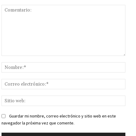
Comentario:
Nomb
Corr
elect
Sitio
web:
Guardar mi nombre, correo electrónico y sitio web en este
navegador la próxima vez que comente.