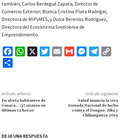
también, Carlos Berdegué Zapata, Director de
Comercio Exterior; Blanca Cristina Plata Madrigal,
Directora de MIPyMES, y Dulce Bereniss Rodríguez,
Directora del Ecosistema Sinaloense de
Emprendimiento.
Fa
W
X
T
E
G
M
Te
C
ce
h
wi
m
m
es
le
o
C
b
at
tt
ai
ai
se
gr
p
o
o
sA
er
l
l
n
a
y
m
o
p
ge
m
Li
p
Artículo anterior
Artículo siguiente
k
p
r
n
ar
En alerta habitantes de
Salud anuncia la 1era
Oaxaca… ¡37 sismos en
Jornada Nacional de lucha
k
tir
últimas 12 horas!
contra el Dengue, Zika y
Chikungunya 2019
DEJA UNA RESPUESTA