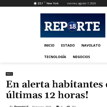
C
viernes, agosto 7, 2026
22.1
New York
INICIO
ESTADO
NAVOLATO
TECNOLOGÍA
NEGOCIOS
PAÍS
En alerta habitantes
últimas 12 horas!
By
Reporte18
19 marzo, 2019
0
281