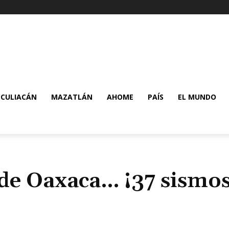
CULIACÁN
MAZATLÁN
AHOME
PAÍS
EL MUNDO
 de Oaxaca… ¡37 sismo