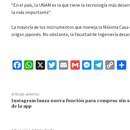
“En el país, la UNAM es la que tiene la tecnología más desarr
la más importante”.
La mayoría de los instrumentos que maneja la Máxima Casa d
origen japonés. No obstante, la Facultad de Ingeniería desa
Fa
W
X
T
E
G
M
Te
C
ce
h
wi
m
m
es
le
o
b
at
tt
ai
ai
se
gr
p
o
sA
er
l
l
n
a
y
Artículo anterior
o
p
ge
m
Li
Instagram lanza nueva función para compras sin s
de la app
k
p
r
n
t
k