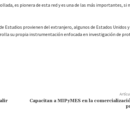
ollada, es pionera de esta red y es una de las más importantes, si 
e Estudios provienen del extranjero, algunos de Estados Unidos y
rrolla su propia instrumentación enfocada en investigación de pro
C
o
m
p
Artícu
ar
alir
Capacitan a MIPyMES en la comercializaci
p
ir