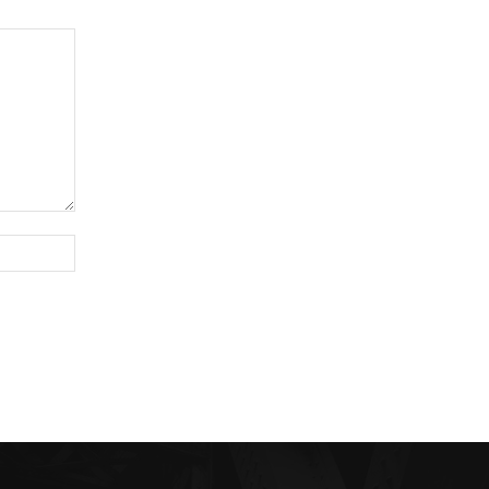
Sitio
web: