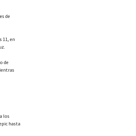
es de
s 11, en
uz.
o de
ientras
a los
epic hasta