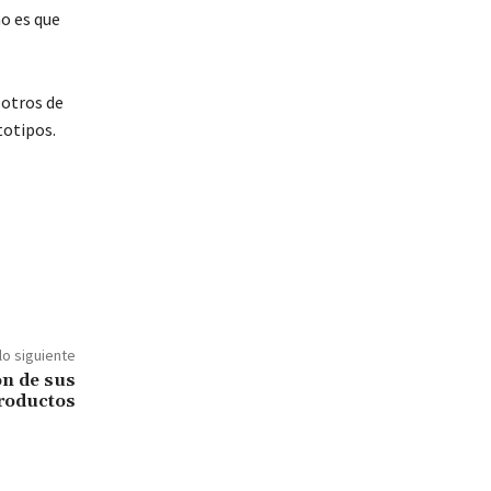
no es que
 otros de
totipos.
lo siguiente
ón de sus
roductos