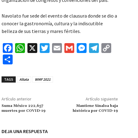
organización de congresos y convenciones del país.
Navolato fue sede del evento de clausura donde se dio a
conocer la gastronomía, cultura y la indiscutible
belleza de sus tierras y mares fértiles.
Fa
W
X
T
E
G
M
Te
C
ce
h
wi
m
m
es
le
o
C
b
at
tt
ai
ai
se
gr
p
o
o
sA
er
l
l
n
a
y
m
TAGS
Altata
WMF 2021
o
p
ge
m
Li
p
k
p
r
n
ar
Artículo anterior
Artículo siguiente
k
tir
Suma México 222,657
Mantiene Sinaloa baja
muertes por COVID-19
histórica por COVID-19
DEJA UNA RESPUESTA