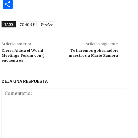
ce
h
wi
m
m
es
le
o
C
b
at
tt
ai
ai
se
gr
p
o
o
sA
er
l
l
n
a
y
m
TAGS
COVID-19
Sinaloa
o
p
ge
m
Li
p
k
p
r
n
ar
Artículo anterior
Artículo siguiente
k
tir
Cierra Altata el World
Te haremos gobernador:
Meetings Forum con 3
maestros a Mario Zamora
encuentros
DEJA UNA RESPUESTA