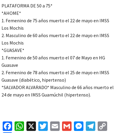
PLATAFORMA DE 50 a 75*
*AHOME*
1. Femenino de 75 años muerto el 22 de mayo en IMSS
Los Mochis
2. Masculino de 60 años muerto el 22 de mayo en IMSS
Los Mochis
*GUASAVE*
1. Femenino de 50 años muerto el 07 de Mayo en HG
Guasave
2. Femenino de 78 años muerto el 25 de mayo en IMSS
Guasave (diabético, hipertenso)
*SALVADOR ALVARADO* Masculino de 66 años muerto el
24 de mayo en IMSS Guamúchil (hipertenso).
Fa
W
X
T
E
G
M
Te
C