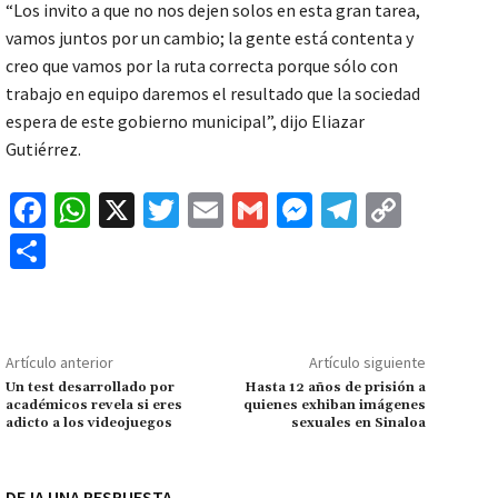
“Los invito a que no nos dejen solos en esta gran tarea,
vamos juntos por un cambio; la gente está contenta y
creo que vamos por la ruta correcta porque sólo con
trabajo en equipo daremos el resultado que la sociedad
espera de este gobierno municipal”, dijo Eliazar
Gutiérrez.
Fa
W
X
T
E
G
M
Te
C
ce
h
wi
m
m
es
le
o
C
b
at
tt
ai
ai
se
gr
p
o
o
sA
er
l
l
n
a
y
m
o
p
ge
m
Li
p
Artículo anterior
Artículo siguiente
k
p
r
n
ar
Un test desarrollado por
Hasta 12 años de prisión a
académicos revela si eres
quienes exhiban imágenes
k
tir
adicto a los videojuegos
sexuales en Sinaloa
DEJA UNA RESPUESTA