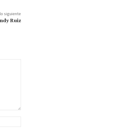
lo siguiente
ndy Ruiz
Sitio
web: