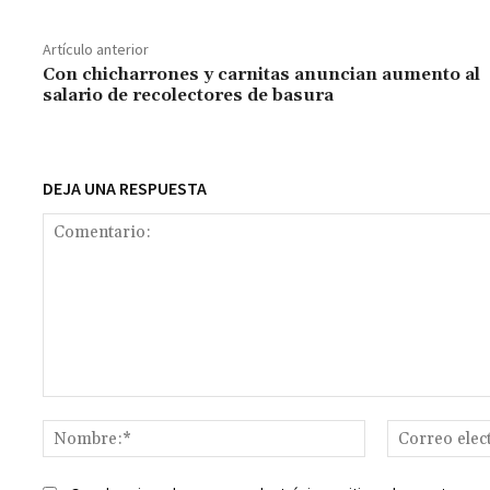
b
at
tt
ai
ai
se
gr
p
o
sA
er
l
l
n
a
y
Artículo anterior
o
p
ge
m
Li
Con chicharrones y carnitas anuncian aumento al
salario de recolectores de basura
k
p
r
n
t
k
DEJA UNA RESPUESTA
Comentario:
Nombre:*