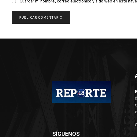
Guardar mi nombre, correo electrónico y sitio web en este nav
d
o
e
SÍGUENOS