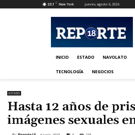
C
jueves, agosto 6, 2026
22.1
New York
INICIO
ESTADO
NAVOLATO
TECNOLOGÍA
NEGOCIOS
ESTADO
Hasta 12 años de pri
imágenes sexuales en
By
Reporte18
4 junio, 2019
0
238