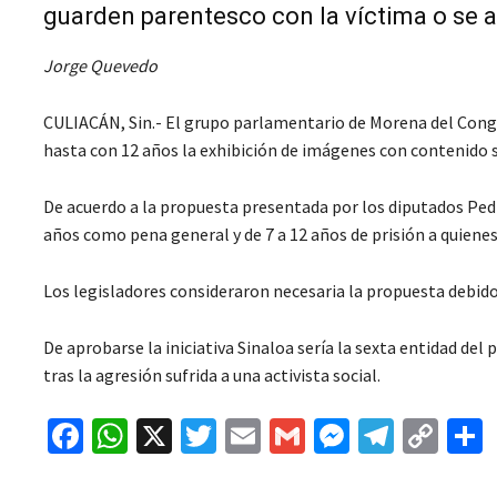
guarden parentesco con la víctima o se 
Jorge Quevedo
CULIACÁN, Sin.- El grupo parlamentario de Morena del Congre
hasta con 12 años la exhibición de imágenes con contenido s
De acuerdo a la propuesta presentada por los diputados Pedro
años como pena general y de 7 a 12 años de prisión a quiene
Los legisladores consideraron necesaria la propuesta debido 
De aprobarse la iniciativa Sinaloa sería la sexta entidad del
tras la agresión sufrida a una activista social.
Fa
W
X
T
E
G
M
Te
C
ce
h
wi
m
m
es
le
o