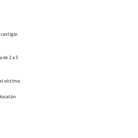
 castigar
 de 2 a 5
l víctima.
 Yucatán