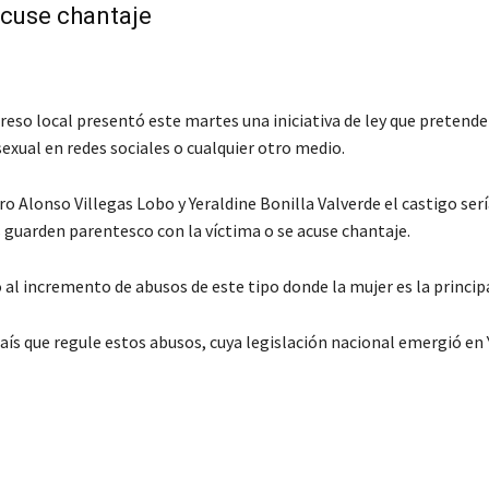
acuse chantaje
so local presentó este martes una iniciativa de ley que pretende
exual en redes sociales o cualquier otro medio.
 Alonso Villegas Lobo y Yeraldine Bonilla Valverde el castigo sería
s guarden parentesco con la víctima o se acuse chantaje.
al incremento de abusos de este tipo donde la mujer es la principa
 país que regule estos abusos, cuya legislación nacional emergió en
C
o