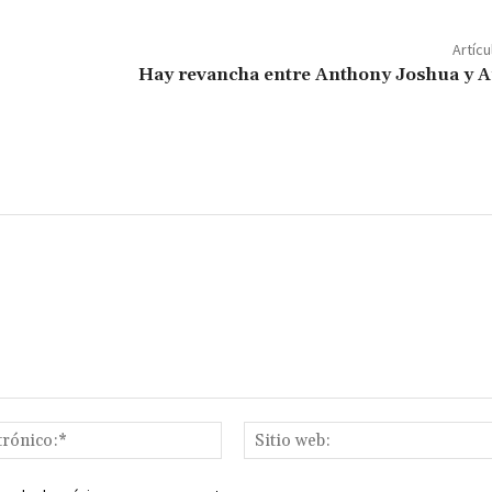
m
p
Artícu
ar
Hay revancha entre Anthony Joshua y A
ir
Correo
electrónico:*