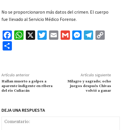
No se proporcionaron más datos del crimen. El cuerpo
fue llevado al Servicio Médico Forense.
Fa
W
X
T
E
G
M
Te
C
ce
h
wi
m
m
es
le
o
C
b
at
tt
ai
ai
se
gr
p
o
o
sA
er
l
l
n
a
y
m
o
p
ge
m
Li
p
Artículo anterior
Artículo siguiente
k
p
r
n
ar
Hallan muerto a golpes a
Milagro y sagrado; ocho
aparente indigente en ribera
juegos después Chivas
k
tir
del río Culiacán
volvió a ganar
DEJA UNA RESPUESTA