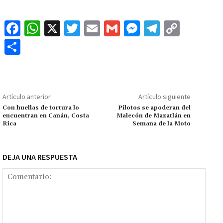
Fa
W
X
T
E
G
M
Te
C
ce
h
wi
m
m
es
le
o
C
b
at
tt
ai
ai
se
gr
p
o
o
sA
er
l
l
n
a
y
m
o
p
ge
m
Li
p
Artículo anterior
Artículo siguiente
k
p
r
n
ar
Con huellas de tortura lo
Pilotos se apoderan del
encuentran en Canán, Costa
Malecón de Mazatlán en
k
tir
Rica
Semana de la Moto
DEJA UNA RESPUESTA