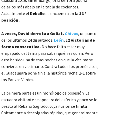
Clausura 2019. Sin embargo, otra derrota podría
dejarlos más abajo en la tabla de cocientes.
Actualmente el
Rebaño
se encuentra en la
16 °
posición.
A veces, David derrota a Goliat.
Chivas
, un punto
de los últimos 24 disputados.
León
, 1
2 victorias de
forma consecutiva.
No hace falta estar muy
empapado del tema para saber quién es quién. Pero
esta ha sido una de esas noches en que la víctima se
convierte en victimario. Contra todos los pronósticos,
el Guadalajara pone fin a la histórica racha: 2-1 sobre
los Panzas Verdes.
La primera parte es un monólogo de posesión. La
escuadra visitante se apodera del esférico y poco se lo
presta al Rebaño Sagrado, cuya ilusión se limita
únicamente a descolgadas rápidas, que generalmente