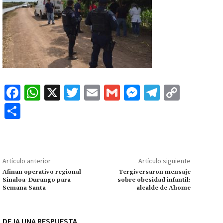
Fa
W
X
T
E
G
M
Te
C
ce
h
wi
m
m
es
le
o
C
b
at
tt
ai
ai
se
gr
p
o
o
sA
er
l
l
n
a
y
m
o
p
ge
m
Li
p
Artículo anterior
Artículo siguiente
k
p
r
n
ar
Afinan operativo regional
Tergiversaron mensaje
Sinaloa-Durango para
sobre obesidad infantil:
k
tir
Semana Santa
alcalde de Ahome
DEJA UNA RESPUESTA