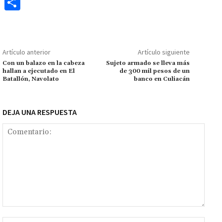
ce
h
wi
m
m
es
le
o
C
b
at
tt
ai
ai
se
gr
p
o
o
sA
er
l
l
n
a
y
m
o
p
ge
m
Li
p
Artículo anterior
Artículo siguiente
k
p
r
n
ar
Con un balazo en la cabeza
Sujeto armado se lleva más
hallan a ejecutado en El
de 300 mil pesos de un
k
tir
Batallón, Navolato
banco en Culiacán
DEJA UNA RESPUESTA
Comentario:
Nomb