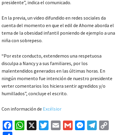
presidente”, indica el comunicado.
En la previa, un video difundido en redes sociales da
cuenta del momento en que el edil de Ahome aborda el
tema de la obesidad infantil poniendo de ejemplo a una
niña con sobrepeso.
“Por este conducto, extendemos una respetuosa
disculpa a Nancy y a sus familiares, por los
malentendidos generados en las últimas horas. En
ningún momento fue intención de nuestro presidente
verter comentarios los hiciera sentir agredidos y/o
humillados”, concluye el escrito.
Con información de
Excélsior
Fa
W
X
T
E
G
M
Te
C