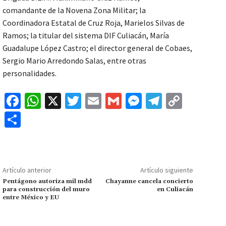
comandante de la Novena Zona Militar; la
Coordinadora Estatal de Cruz Roja, Marielos Silvas de
Ramos; la titular del sistema DIF Culiacán, María
Guadalupe López Castro; el director general de Cobaes,
Sergio Mario Arredondo Salas, entre otras
personalidades.
Fa
W
X
T
E
G
M
Te
C
ce
h
wi
m
m
es
le
o
C
b
at
tt
ai
ai
se
gr
p
o
o
sA
er
l
l
n
a
y
m
o
p
ge
m
Li
p
Artículo anterior
Artículo siguiente
k
p
r
n
ar
Pentágono autoriza mil mdd
Chayanne cancela concierto
para construcción del muro
en Culiacán
k
tir
entre México y EU