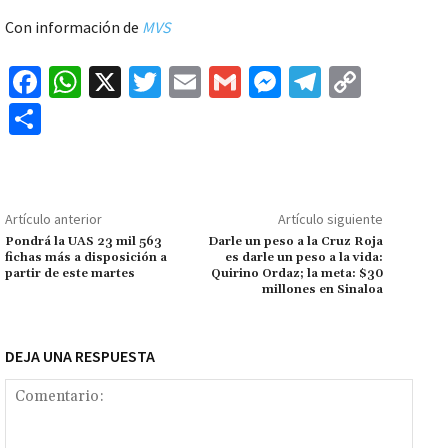
Con información de
MVS
Fa
W
X
T
E
G
M
Te
C
ce
h
wi
m
m
es
le
o
C
b
at
tt
ai
ai
se
gr
p
o
o
sA
er
l
l
n
a
y
m
o
p
ge
m
Li
p
Artículo anterior
Artículo siguiente
k
p
r
n
ar
Pondrá la UAS 23 mil 563
Darle un peso a la Cruz Roja
fichas más a disposición a
es darle un peso a la vida:
k
tir
partir de este martes
Quirino Ordaz; la meta: $30
millones en Sinaloa
DEJA UNA RESPUESTA