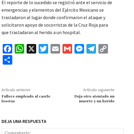
El reporte de lo sucedido se registró ante el servicio de
emergencias y elementos del Ejército Mexicano se
trasladaron al lugar donde confirmaron el ataque y
solicitaron apoyo de socorristas de la Cruz Roja para
que trasladaran al herido a un hospital.
Fa
W
X
T
E
G
M
Te
C
ce
h
wi
m
m
es
le
o
C
b
at
tt
ai
ai
se
gr
p
o
o
sA
er
l
l
n
a
y
m
o
p
ge
m
Li
p
Artículo anterior
Artículo siguiente
k
p
r
n
ar
Fallece empleado al caerle
Deja otro atentado un
losetas
muerto y un herido
k
tir
DEJA UNA RESPUESTA