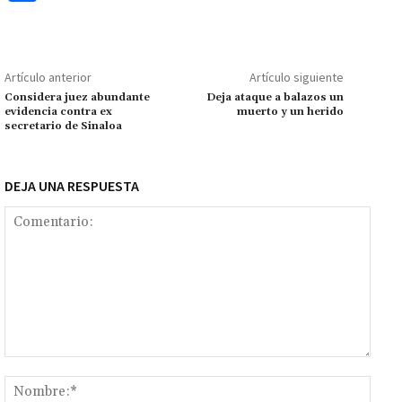
b
at
tt
ai
ai
se
gr
p
o
o
sA
er
l
l
n
a
y
m
o
p
ge
m
Li
p
Artículo anterior
Artículo siguiente
k
p
r
n
ar
Considera juez abundante
Deja ataque a balazos un
evidencia contra ex
muerto y un herido
k
tir
secretario de Sinaloa
DEJA UNA RESPUESTA
Comentario:
Nomb