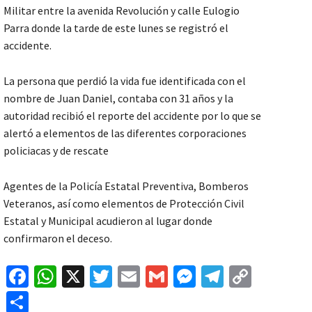
Militar entre la avenida Revolución y calle Eulogio
Parra donde la tarde de este lunes se registró el
accidente.
La persona que perdió la vida fue identificada con el
nombre de Juan Daniel, contaba con 31 años y la
autoridad recibió el reporte del accidente por lo que se
alertó a elementos de las diferentes corporaciones
policiacas y de rescate
Agentes de la Policía Estatal Preventiva, Bomberos
Veteranos, así como elementos de Protección Civil
Estatal y Municipal acudieron al lugar donde
confirmaron el deceso.
Fa
W
X
T
E
G
M
Te
C
ce
h
wi
m
m
es
le
o
C