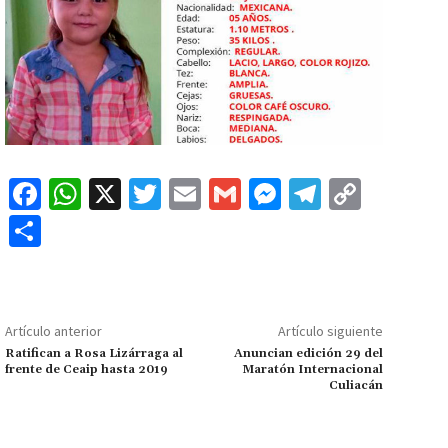
Fa
W
X
T
E
G
M
Te
C
ce
h
wi
m
m
es
le
o
C
b
at
tt
ai
ai
se
gr
p
o
o
sA
er
l
l
n
a
y
m
o
p
ge
m
Li
p
Artículo anterior
Artículo siguiente
k
p
r
n
ar
Ratifican a Rosa Lizárraga al
Anuncian edición 29 del
frente de Ceaip hasta 2019
Maratón Internacional
k
tir
Culiacán