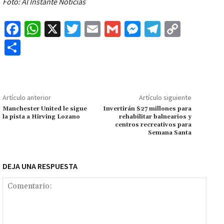
Foto: Al Instante Noticias
Fa
W
X
T
E
G
M
Te
C
ce
h
wi
m
m
es
le
o
C
b
at
tt
ai
ai
se
gr
p
o
o
sA
er
l
l
n
a
y
m
o
p
ge
m
Li
p
Artículo anterior
Artículo siguiente
k
p
r
n
ar
Manchester United le sigue
Invertirán $27 millones para
la pista a Hirving Lozano
rehabilitar balnearios y
k
tir
centros recreativos para
Semana Santa
DEJA UNA RESPUESTA