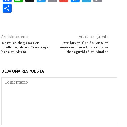
ce
h
wi
m
m
es
le
o
C
b
at
tt
ai
ai
se
gr
p
o
o
sA
er
l
l
n
a
y
m
o
p
ge
m
Li
p
Artículo anterior
Artículo siguiente
k
p
r
n
ar
Después de 3 años en
Atribuyen alza del 28% en
conflicto, abrirá Cruz Roja
inversión turística a niveles
k
tir
base en Altata
de seguridad en Sinaloa
DEJA UNA RESPUESTA