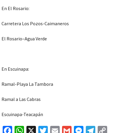
En El Rosario:
Carretera Los Pozos-Caimaneros
El Rosario–Agua Verde
En Escuinapa:
Ramal-Playa La Tambora
Ramal a Las Cabras
Escuinapa-Teacapán
Fa
W
X
T
E
G
M
Te
C