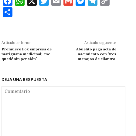
Fa
W
X
T
E
G
M
Te
C
ce
h
wi
m
m
es
le
o
C
b
at
tt
ai
ai
se
gr
p
o
o
sA
er
l
l
n
a
y
m
o
p
ge
m
Li
p
Artículo anterior
Artículo siguiente
k
p
r
n
ar
Promueve Fox empresa de
Abuelito paga acta de
mariguana medicinal; ‘me
nacimiento con ‘tres
k
tir
quedé sin pensión’
manojos de cilantro’
DEJA UNA RESPUESTA