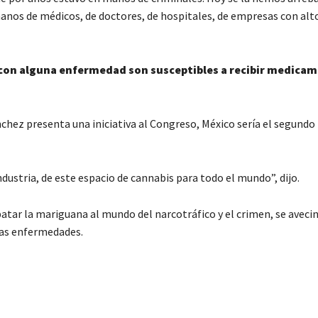
 manos de médicos, de doctores, de hospitales, de empresas con alt
o con alguna enfermedad son susceptibles a recibir medica
ánchez presenta una iniciativa al Congreso, México sería el segundo
dustria, de este espacio de cannabis para todo el mundo”, dijo.
batar la mariguana al mundo del narcotráfico y el crimen, se aveci
tras enfermedades.
C
o
m