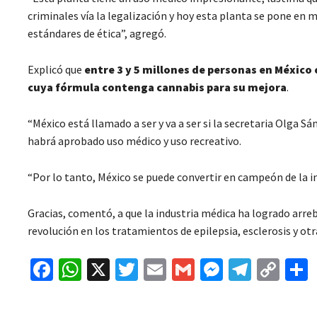
criminales vía la legalización y hoy esta planta se pone en
estándares de ética”, agregó.
Explicó que
entre 3 y 5 millones de personas en Méxic
cuya fórmula contenga cannabis para su mejora
.
“México está llamado a ser y va a ser si la secretaria Olga S
habrá aprobado uso médico y uso recreativo.
“Por lo tanto, México se puede convertir en campeón de la in
Gracias, comentó, a que la industria médica ha logrado arre
revolución en los tratamientos de epilepsia, esclerosis y o
Fa
W
X
T
E
G
M
Te
C
ce
h
wi
m
m
es
le
o
b
at
tt
ai
ai
se
gr
p