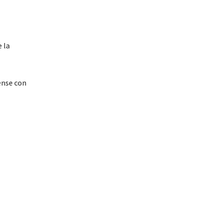
 la
ense con