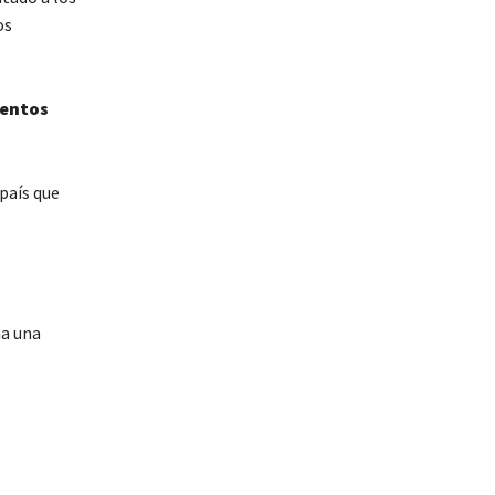
os
mentos
 país que
na una