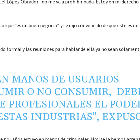
uel López Obrador “no me va a prohibir nada. Estoy en mi derecho
 porque “es un buen negocio” y se dijo convencido de que este es un
do formal y las reuniones para hablar de ella ya no sean solament
EN MANOS DE USUARIOS
UMIR O NO CONSUMIR, DEB
E PROFESIONALES EL PODE
ESTAS INDUSTRIAS”, EXPUSO
e por años estuvo en manos de criminales. Hoy se la hemos arreba