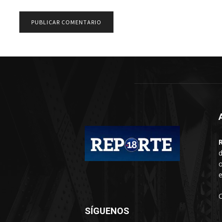
d
o
e
SÍGUENOS