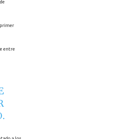
 de
 primer
e entre
E
R
.
tado a los