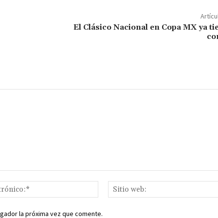
p
Artícu
ar
El Clásico Nacional en Copa MX ya ti
co
ir
Correo
electrónico:*
egador la próxima vez que comente.