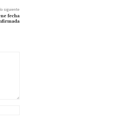
lo siguiente
ene fecha
nfirmada
Sitio
web: