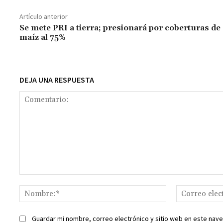
o
sA
er
l
l
n
a
y
Artículo anterior
o
p
ge
m
Li
Se mete PRI a tierra; presionará por coberturas de
maíz al 75%
k
p
r
n
t
k
DEJA UNA RESPUESTA
Comentario:
Nombre:*
Guardar mi nombre, correo electrónico y sitio web en este nav