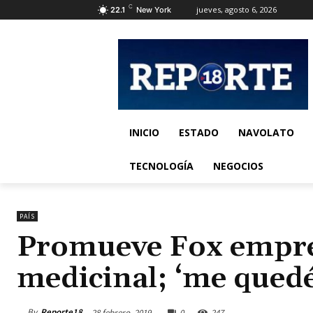
C
jueves, agosto 6, 2026
22.1
New York
INICIO
ESTADO
NAVOLATO
TECNOLOGÍA
NEGOCIOS
PAÍS
Promueve Fox empre
medicinal; ‘me quedé
By
Reporte18
28 febrero, 2019
0
247