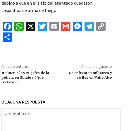
debido a que en el sitio del atentado quedaron
casquillos de arma de fuego.
Fa
W
X
T
E
G
M
Te
C
ce
h
wi
m
m
es
le
o
C
b
at
tt
ai
ai
se
gr
p
o
o
sA
er
l
l
n
a
y
m
o
p
ge
m
Li
p
Artículo anterior
Artículo siguiente
k
p
r
n
ar
Reúnen a los 20 jefes de la
Se enfrentan militares y
policía en Sinaloa ¿Qué
civiles en Valle Alto
k
tir
trataron?
DEJA UNA RESPUESTA