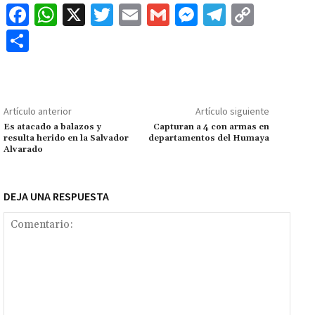
Fa
W
X
T
E
G
M
Te
C
ce
h
wi
m
m
es
le
o
C
b
at
tt
ai
ai
se
gr
p
o
o
sA
er
l
l
n
a
y
m
o
p
ge
m
Li
p
Artículo anterior
Artículo siguiente
k
p
r
n
ar
Es atacado a balazos y
Capturan a 4 con armas en
resulta herido en la Salvador
departamentos del Humaya
k
tir
Alvarado
DEJA UNA RESPUESTA