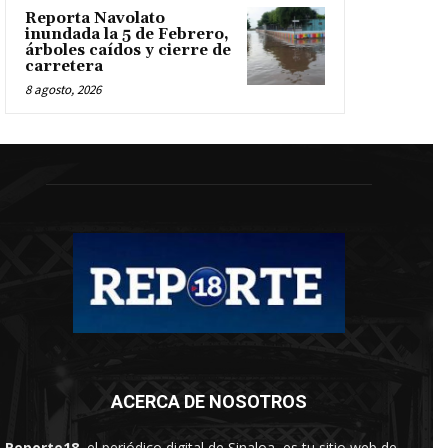
Reporta Navolato
inundada la 5 de Febrero,
árboles caídos y cierre de
carretera
8 agosto, 2026
ACERCA DE NOSOTROS
Reporte18
, el periódico digital de Sinaloa, es tu sitio web de