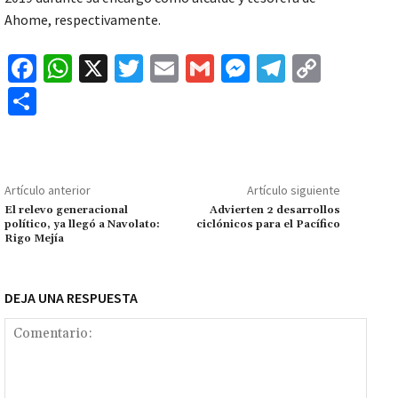
Ahome, respectivamente.
Fa
W
X
T
E
G
M
Te
C
ce
h
wi
m
m
es
le
o
C
b
at
tt
ai
ai
se
gr
p
o
o
sA
er
l
l
n
a
y
m
o
p
ge
m
Li
p
Artículo anterior
Artículo siguiente
k
p
r
n
ar
El relevo generacional
Advierten 2 desarrollos
político, ya llegó a Navolato:
ciclónicos para el Pacífico
k
tir
Rigo Mejía
DEJA UNA RESPUESTA