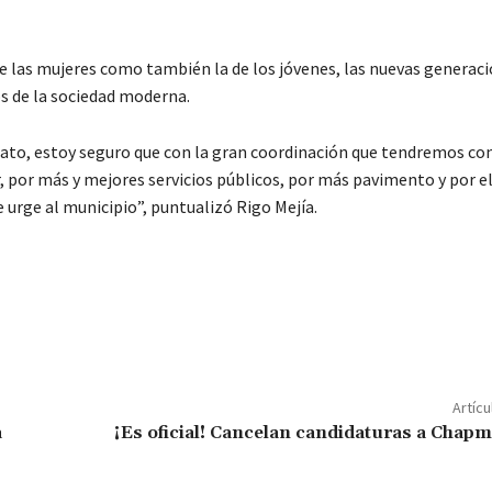
de las mujeres como también la de los jóvenes, las nuevas generac
s de la sociedad moderna.
olato, estoy seguro que con la gran coordinación que tendremos co
por más y mejores servicios públicos, por más pavimento y por e
 urge al municipio”, puntualizó Rigo Mejía.
C
o
m
p
ar
Artícu
ir
a
¡Es oficial! Cancelan candidaturas a Chap