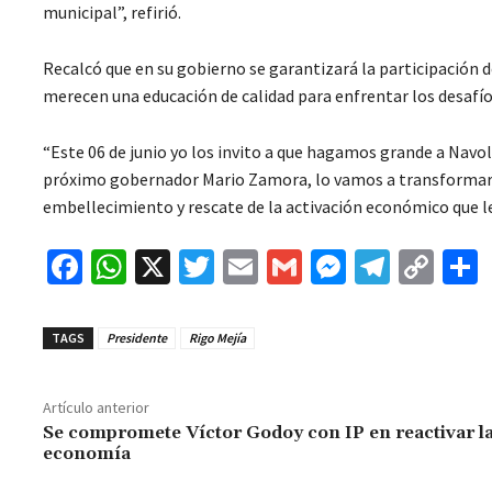
municipal”, refirió.
Recalcó que en su gobierno se garantizará la participación 
merecen una educación de calidad para enfrentar los desafío
“Este 06 de junio yo los invito a que hagamos grande a Nav
próximo gobernador Mario Zamora, lo vamos a transformar, 
embellecimiento y rescate de la activación económico que le
Fa
W
X
T
E
G
M
Te
C
ce
h
wi
m
m
es
le
o
b
at
tt
ai
ai
se
gr
p
TAGS
Presidente
Rigo Mejía
o
sA
er
l
l
n
a
y
o
p
ge
m
Li
Artículo anterior
k
p
r
n
t
Se compromete Víctor Godoy con IP en reactivar l
economía
k