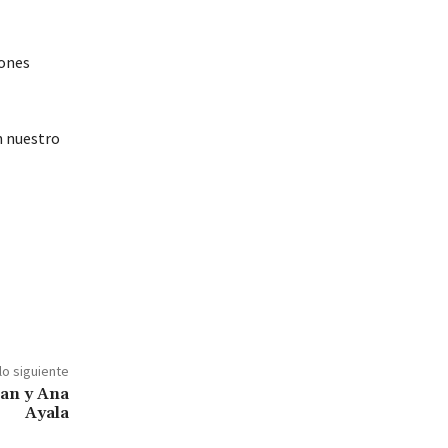
iones
n nuestro
l
lo siguiente
man y Ana
Ayala