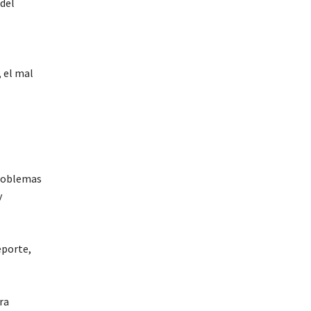
 del
, el mal
problemas
y
eporte,
ra