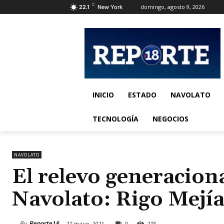
C
domingo, agosto 9, 2026
22.1
New York
INICIO
ESTADO
NAVOLATO
TECNOLOGÍA
NEGOCIOS
NAVOLATO
El relevo generacional
Navolato: Rigo Mejí
By
Reporte18
27 mayo, 2021
0
275