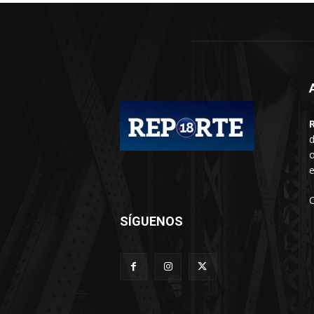
d
o
e
SÍGUENOS