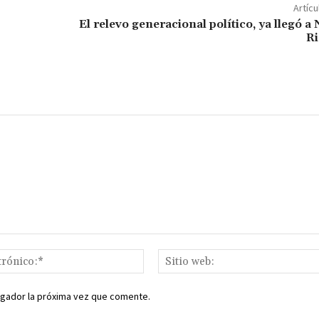
ar
Artícu
ir
El relevo generacional político, ya llegó a
Ri
Correo
electrónico:*
egador la próxima vez que comente.