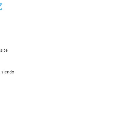
Z
site
, siendo