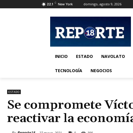
C
domingo, agosto 9, 2026
22.1
New York
INICIO
ESTADO
NAVOLATO
TECNOLOGÍA
NEGOCIOS
ESTADO
Se compromete Vícto
reactivar la economí
By
Reporte18
27 mayo, 2021
0
398