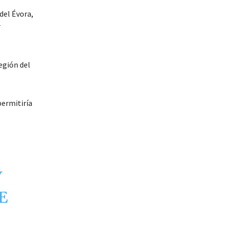
del Évora,
r
egión del
permitiría
Y
E