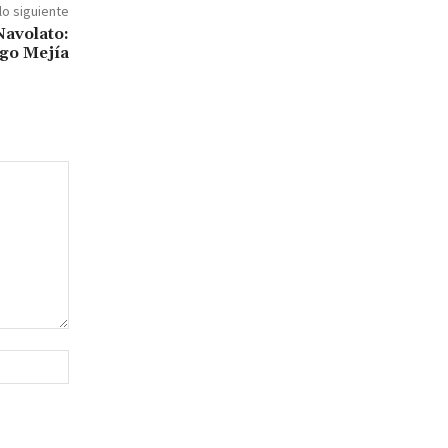
lo siguiente
 Navolato:
go Mejía
Sitio
web: