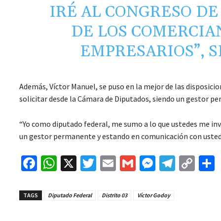
IRÉ AL CONGRESO DE 
DE LOS COMERCIA
EMPRESARIOS”, 
Además, Víctor Manuel, se puso en la mejor de las disposic
solicitar desde la Cámara de Diputados, siendo un gestor p
“Yo como diputado federal, me sumo a lo que ustedes me invi
un gestor permanente y estando en comunicación con usted
Fa
W
X
T
E
G
M
Te
C
ce
h
wi
m
m
es
le
o
b
at
tt
ai
ai
se
gr
p
TAGS
Diputado Federal
Distrito 03
Víctor Godoy
o
sA
er
l
l
n
a
y