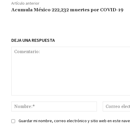
o
p
ge
m
Li
Artículo anterior
k
p
r
n
t
Acumula México 222,232 muertes por COVID-19
k
DEJA UNA RESPUESTA
Comentario:
Nombre:*
Guardar mi nombre, correo electrónico y sitio web en este nav