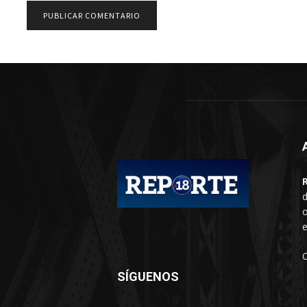
d
o
e
SÍGUENOS