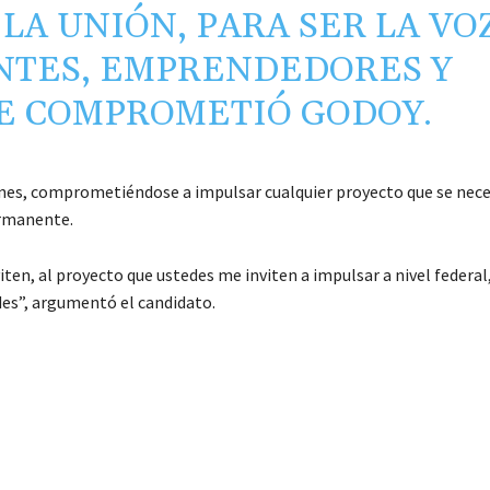
LA UNIÓN, PARA SER LA VO
NTES, EMPRENDEDORES Y
SE COMPROMETIÓ GODOY.
iones, comprometiéndose a impulsar cualquier proyecto que se nece
ermanente.
ten, al proyecto que ustedes me inviten a impulsar a nivel federal
es”, argumentó el candidato.
C
o
m
p