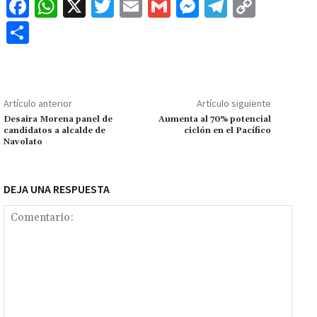
Fa
W
X
T
E
G
M
Te
C
ce
h
wi
m
m
es
le
o
C
b
at
tt
ai
ai
se
gr
p
o
o
sA
er
l
l
n
a
y
m
o
p
ge
m
Li
p
Artículo anterior
Artículo siguiente
k
p
r
n
ar
Desaira Morena panel de
Aumenta al 70% potencial
candidatos a alcalde de
ciclón en el Pacífico
k
tir
Navolato
DEJA UNA RESPUESTA