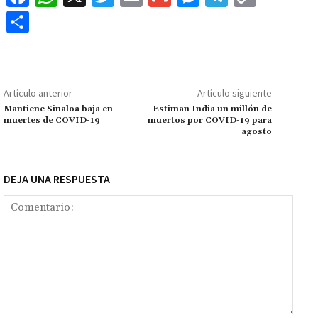
ce
h
wi
m
m
es
le
o
C
b
at
tt
ai
ai
se
gr
p
o
o
sA
er
l
l
n
a
y
m
o
p
ge
m
Li
p
Artículo anterior
Artículo siguiente
k
p
r
n
ar
Mantiene Sinaloa baja en
Estiman India un millón de
muertes de COVID-19
muertos por COVID-19 para
k
tir
agosto
DEJA UNA RESPUESTA