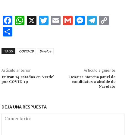
Fa
W
X
T
E
G
M
Te
C
ce
h
wi
m
m
es
le
o
C
b
at
tt
ai
ai
se
gr
p
o
o
sA
er
l
l
n
a
y
m
TAGS
COVID-19
Sinaloa
o
p
ge
m
Li
p
k
p
r
n
ar
Artículo anterior
Artículo siguiente
k
tir
Entran 14 estados en ‘verde’
Desaira Morena panel de
por COVID-19
candidatos a alcalde de
Navolato
DEJA UNA RESPUESTA